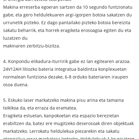
Makina erreserba egoeran sartzen da 10 segundo funtzionatu
gabe, eta gero heldulekuaren argi-igorpen botoia sakatzen du
urrunetik pizteko. Ez dago pantailako pizteko botoia bereizita
sakatu beharrik, eta horrek eragiketa erosoagoa egiten du eta
luzatzen du
makinaren zerbitzu-bizitza.
4. Konpondu elikadura-iturririk gabe ez lan egitearen arazoa.
24V12AH litiozko bateria integratua baldintza konplexuetan
normalean funtziona dezake, 6-8 orduko bateriaren iraupen
osoa duena.
5. Eskuko laser markatzeko makina pisu arina eta tamaina
txikikoa da, eta erraza da eramatea.
Eragiketa estuetan, kanpokoetan eta espazio berezietan
erabiltzen da, batez ere mugitzeko deserosoak diren objektuak
markatzeko. Lerrokatu heldulekua piezarekin eta sakatu
etengailua erraz markatzea lortzeko. Heldulekuak 1 kg pisatzen