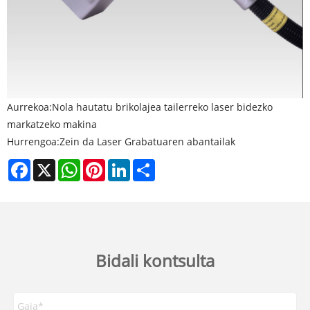
Aurrekoa:
Nola hautatu brikolajea tailerreko laser bidezko
markatzeko makina
Hurrengoa:
Zein da Laser Grabatuaren abantailak
Facebook
X
WhatsApp
Pinterest
LinkedIn
Share
Bidali kontsulta