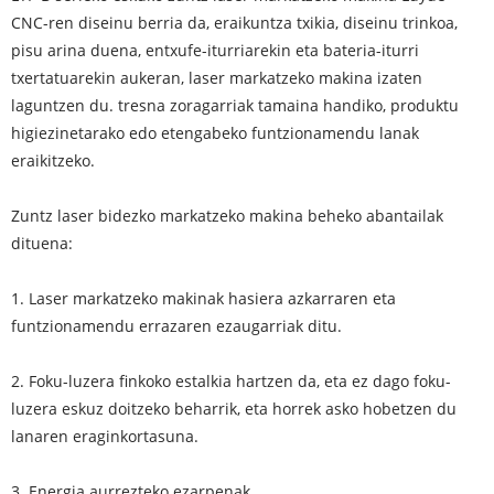
CNC-ren diseinu berria da, eraikuntza txikia, diseinu trinkoa,
pisu arina duena, entxufe-iturriarekin eta bateria-iturri
txertatuarekin aukeran, laser markatzeko makina izaten
laguntzen du. tresna zoragarriak tamaina handiko, produktu
higiezinetarako edo etengabeko funtzionamendu lanak
eraikitzeko.
Zuntz laser bidezko markatzeko makina beheko abantailak
dituena:
1. Laser markatzeko makinak hasiera azkarraren eta
funtzionamendu errazaren ezaugarriak ditu.
2. Foku-luzera finkoko estalkia hartzen da, eta ez dago foku-
luzera eskuz doitzeko beharrik, eta horrek asko hobetzen du
lanaren eraginkortasuna.
3. Energia aurrezteko ezarpenak.