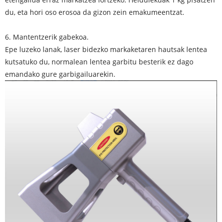
du, eta hori oso erosoa da gizon zein emakumeentzat.
6. Mantentzerik gabekoa.
Epe luzeko lanak, laser bidezko markaketaren hautsak lentea
kutsatuko du, normalean lentea garbitu besterik ez dago
emandako gure garbigailuarekin.