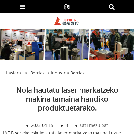
Hasiera
>
Berriak
>
Industria Berriak
Nola hautatu laser markatzeko
makina tamaina handiko
produktuetarako.
●
2023-04-15
●
3
●
Utzi mezu bat
LYF-B serieko eskuko zuntz laser markatzeko makina Luyue