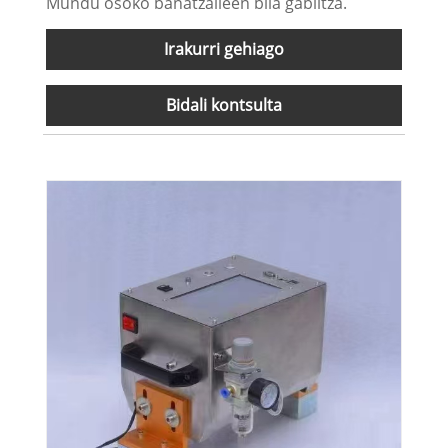
Mundu osoko banatzaileen bila gabiltza.
Irakurri gehiago
Bidali kontsulta