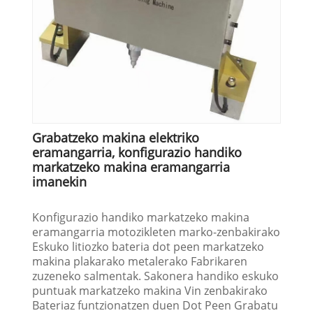
Grabatzeko makina elektriko
eramangarria, konfigurazio handiko
markatzeko makina eramangarria
imanekin
Konfigurazio handiko markatzeko makina
eramangarria motozikleten marko-zenbakirako
Eskuko litiozko bateria dot peen markatzeko
makina plakarako metalerako Fabrikaren
zuzeneko salmentak. Sakonera handiko eskuko
puntuak markatzeko makina Vin zenbakirako
Bateriaz funtzionatzen duen Dot Peen Grabatu