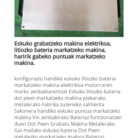
Eskuko grabatzeko makina elektrikoa,
litiozko bateria markatzeko makina,
haririk gabeko puntuak markatzeko
makina.
konfigurazio handiko eskuko litiozko bateria
markatzeko makina elektrikoa motorraren
marko zenbakiarentzat Eskuko litiozko bateria
dot peen markatzeko makina plakarako
metalerako Fabrika zuzeneko salmenta
Sakonera handiko eskuko puntua markatzeko
makina Vin zenbakirako Bateriaz funtzionatzen
duen Dot Peen Grabatu Makina Metalerako
Goi mailako eskuko bateria Dot Peen
metalezko markatzeko makina Bateriaz