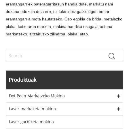
eramangarriek bateragarritasun handia dute, markatu nahi
duzuna edozein dela ere, ez luke inoiz gaizki egon behar
eramangarria mota hautatzeko. Oso egokia da brida, metalezko
plaka, kotxearen markoa, makina handiko osagaia, astuna
markatzeko. altzairuzko zilindroa, plaka, etab.
Produktuak
Dot Peen Markatzeko Makina
Laser markaketa makina
Laser garbiketa makina