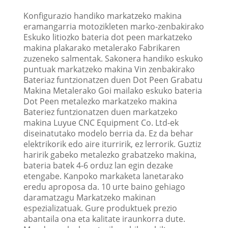
Konfigurazio handiko markatzeko makina
eramangarria motozikleten marko-zenbakirako
Eskuko litiozko bateria dot peen markatzeko
makina plakarako metalerako Fabrikaren
zuzeneko salmentak. Sakonera handiko eskuko
puntuak markatzeko makina Vin zenbakirako
Bateriaz funtzionatzen duen Dot Peen Grabatu
Makina Metalerako Goi mailako eskuko bateria
Dot Peen metalezko markatzeko makina
Bateriez funtzionatzen duen markatzeko
makina Luyue CNC Equipment Co. Ltd-ek
diseinatutako modelo berria da. Ez da behar
elektrikorik edo aire iturririk, ez lerrorik. Guztiz
haririk gabeko metalezko grabatzeko makina,
bateria batek 4-6 orduz lan egin dezake
etengabe. Kanpoko markaketa lanetarako
eredu aproposa da. 10 urte baino gehiago
daramatzagu Markatzeko makinan
espezializatuak. Gure produktuek prezio
abantaila ona eta kalitate iraunkorra dute.