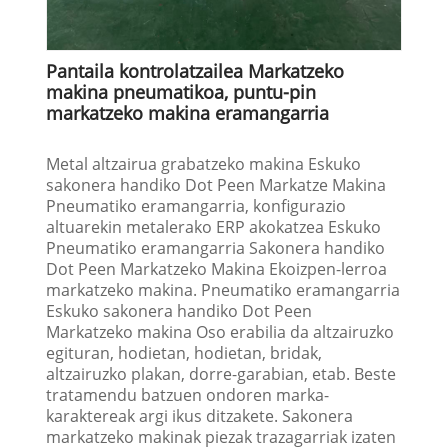
Pantaila kontrolatzailea Markatzeko
makina pneumatikoa, puntu-pin
markatzeko makina eramangarria
Metal altzairua grabatzeko makina Eskuko
sakonera handiko Dot Peen Markatze Makina
Pneumatiko eramangarria, konfigurazio
altuarekin metalerako ERP akokatzea Eskuko
Pneumatiko eramangarria Sakonera handiko
Dot Peen Markatzeko Makina Ekoizpen-lerroa
markatzeko makina. Pneumatiko eramangarria
Eskuko sakonera handiko Dot Peen
Markatzeko makina Oso erabilia da altzairuzko
egituran, hodietan, hodietan, bridak,
altzairuzko plakan, dorre-garabian, etab. Beste
tratamendu batzuen ondoren marka-
karaktereak argi ikus ditzakete. Sakonera
markatzeko makinak piezak trazagarriak izaten