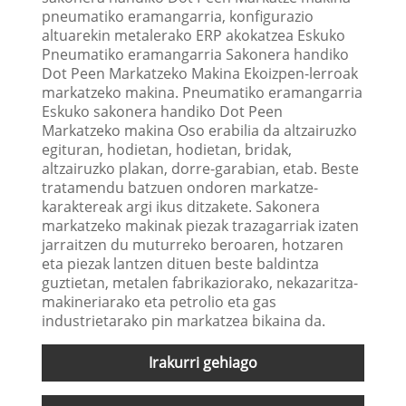
pneumatiko eramangarria, konfigurazio
altuarekin metalerako ERP akokatzea Eskuko
Pneumatiko eramangarria Sakonera handiko
Dot Peen Markatzeko Makina Ekoizpen-lerroak
markatzeko makina. Pneumatiko eramangarria
Eskuko sakonera handiko Dot Peen
Markatzeko makina Oso erabilia da altzairuzko
egituran, hodietan, hodietan, bridak,
altzairuzko plakan, dorre-garabian, etab. Beste
tratamendu batzuen ondoren markatze-
karaktereak argi ikus ditzakete. Sakonera
markatzeko makinak piezak trazagarriak izaten
jarraitzen du muturreko beroaren, hotzaren
eta piezak lantzen dituen beste baldintza
guztietan, metalen fabrikaziorako, nekazaritza-
makineriarako eta petrolio eta gas
industrietarako pin markatzea bikaina da.
Irakurri gehiago