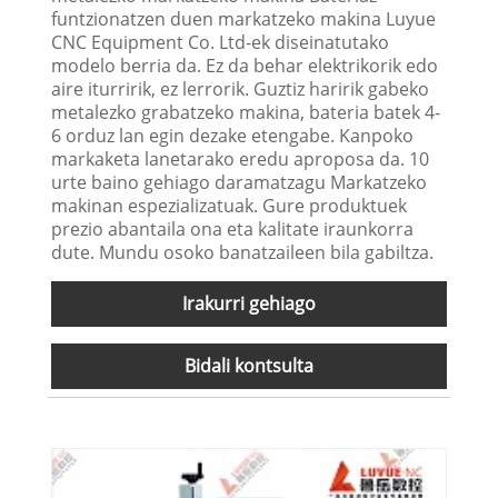
funtzionatzen duen markatzeko makina Luyue
CNC Equipment Co. Ltd-ek diseinatutako
modelo berria da. Ez da behar elektrikorik edo
aire iturririk, ez lerrorik. Guztiz haririk gabeko
metalezko grabatzeko makina, bateria batek 4-
6 orduz lan egin dezake etengabe. Kanpoko
markaketa lanetarako eredu aproposa da. 10
urte baino gehiago daramatzagu Markatzeko
makinan espezializatuak. Gure produktuek
prezio abantaila ona eta kalitate iraunkorra
dute. Mundu osoko banatzaileen bila gabiltza.
Irakurri gehiago
Bidali kontsulta