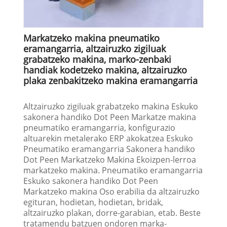
Markatzeko makina pneumatiko
eramangarria, altzairuzko zigiluak
grabatzeko makina, marko-zenbaki
handiak kodetzeko makina, altzairuzko
plaka zenbakitzeko makina eramangarria
Altzairuzko zigiluak grabatzeko makina Eskuko
sakonera handiko Dot Peen Markatze makina
pneumatiko eramangarria, konfigurazio
altuarekin metalerako ERP akokatzea Eskuko
Pneumatiko eramangarria Sakonera handiko
Dot Peen Markatzeko Makina Ekoizpen-lerroa
markatzeko makina. Pneumatiko eramangarria
Eskuko sakonera handiko Dot Peen
Markatzeko makina Oso erabilia da altzairuzko
egituran, hodietan, hodietan, bridak,
altzairuzko plakan, dorre-garabian, etab. Beste
tratamendu batzuen ondoren marka-