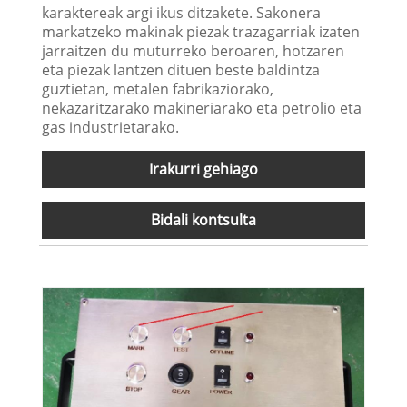
karaktereak argi ikus ditzakete. Sakonera
markatzeko makinak piezak trazagarriak izaten
jarraitzen du muturreko beroaren, hotzaren
eta piezak lantzen dituen beste baldintza
guztietan, metalen fabrikaziorako,
nekazaritzarako makineriarako eta petrolio eta
gas industrietarako.
Irakurri gehiago
Bidali kontsulta