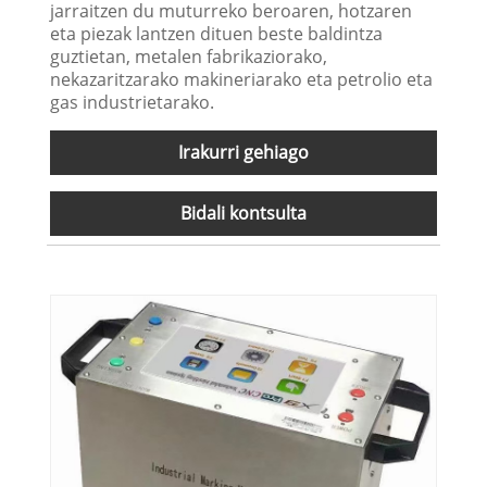
jarraitzen du muturreko beroaren, hotzaren
eta piezak lantzen dituen beste baldintza
guztietan, metalen fabrikaziorako,
nekazaritzarako makineriarako eta petrolio eta
gas industrietarako.
Irakurri gehiago
Bidali kontsulta