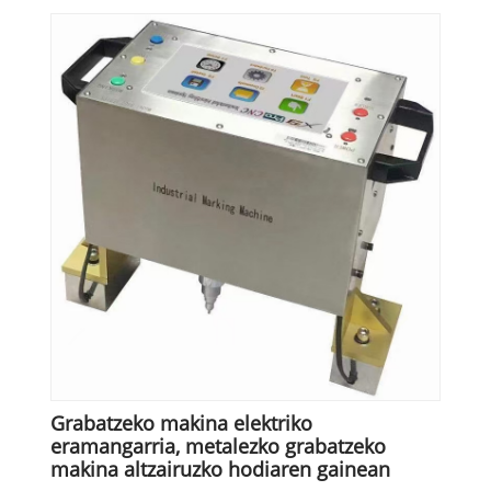
Grabatzeko makina elektriko
eramangarria, metalezko grabatzeko
makina altzairuzko hodiaren gainean