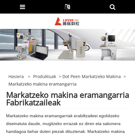
Hasiera
>
Produktuak
>
Dot Peen Markatzeko Makina
>
Markatzeko makina eramangarria
Markatzeko makina eramangarria
Fabrikatzaileak
Markatzeko makina eramangarriak erabiltzaileei egokitzeko
diseinatuta daude, mugitzeko errazak ez diren eta sakonera
handiagoa behar duten piezak dituztenak. Markatzeko makina