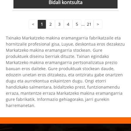
Bidali kontsulta
<
1
2
3
4
5
...
21
>
Txinako Markatzeko makina eramangarria fabrikatzaile eta
hornitzaile profesional gisa, Luyue, deskontua eros dezakezu
Markatzeko makina eramangarria stockean. Gure
produktuek diseinu berriak dituzte. Txinan egindako
Markatzeko makina eramangarria pertsonalizatua prezio
baxuan eros daiteke. Gure produktuak stockean daude,
edozein unetan eros ditzakezu, eta ontziratu gabe onartzen
dugu eta aurrekontua eskaintzen dugu. Ongi etorri
handizkako salmentara, bidaltzeko prest, funtzionamendu
erraza, mantentze erraza Markatzeko makina eramangarria
gure fabrikatik. Informazio gehiagorako, jarri gurekin
harremanetan.