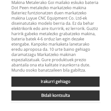
Makina Metalerako Goi mailako eskuko bateria
Dot Peen metalezko markatzeko makina
Bateriez funtzionatzen duen markatzeko
makina Luyue CNC Equipment Co. Ltd-ek
diseinatutako modelo berria da. Ez da behar
elektrikorik edo aire iturririk, ez lerrorik. Guztiz
haririk gabeko metalezko grabatzeko makina,
bateria batek 4-6 orduz lan egin dezake
etengabe. Kanpoko markaketa lanetarako
eredu aproposa da. 10 urte baino gehiago
daramatzagu Markatzeko makinan
espezializatuak. Gure produktuek prezio
abantaila ona eta kalitate iraunkorra dute.
Mundu osoko banatzaileen bila gabiltza.
Irakurri gehiago
Bidali kontsulta